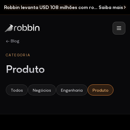
Robbin levanta USD 108 milhões
com rodada Seed e FIDC
Saiba mais
Robbin
Men
← Blog
CATEGORIA
Produto
Todos
Negócios
Engenharia
Produto