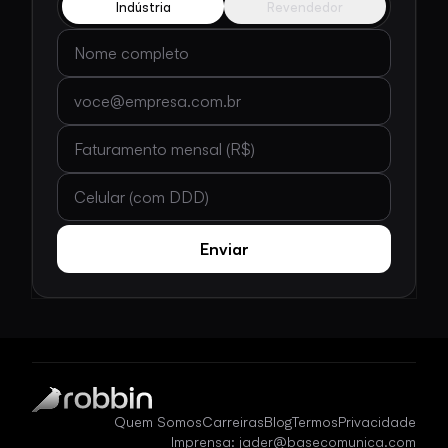
Indústria
Revendedor
Nome completo
E-mail
Faturamento mensal (R$)
Celular (com DDD)
Enviar
Quem Somos
Carreiras
Blog
Termos
Privacidade
Imprensa: jader@basecomunica.com