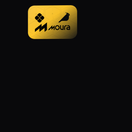
Marca
Brinox
— cores e logo p