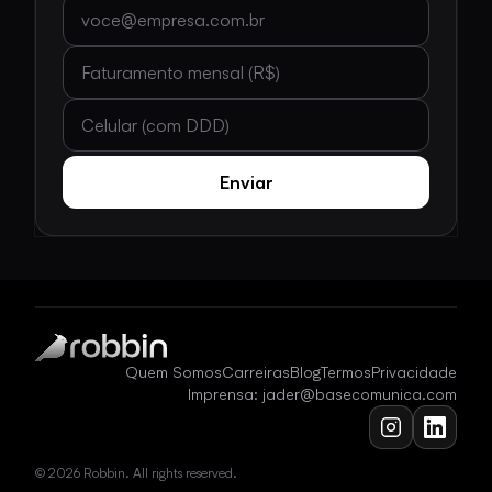
E-mail
Faturamento mensal (R$)
Celular (com DDD)
Enviar
Quem Somos
Carreiras
Blog
Termos
Privacidade
Imprensa: jader@basecomunica.com
© 2026 Robbin. All rights reserved.