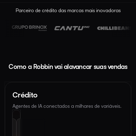
Parceiro de crédito das marcas mais inovadoras
Como a Robbin vai alavancar suas vendas
Crédito
Agentes de IA conectados a milhares de variáveis.
PEN
FACHADA
INANCE
DE LOJA
luxo de
Score