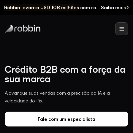
Robbin levanta USD 108 milhões
com rodada Seed e FIDC
Saiba mais
Robbin
Men
Em
caso
Crédito B2B com a força da
de
perda
sua marca
ou
roubo,
ligue
4002-
Alavanque suas vendas com a precisão da IA e a
0742
ou
velocidade do Pix.
acesse
o
app.
Fale com um especialista