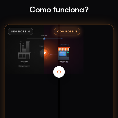
Como funciona?
SEM ROBBIN
COM ROBBIN
Não esqueça de avisar ao seu cliente que só de
solicitar o crédito com a Robbin ele já ganhou
pontos
Mensagem
Controle do comparador antes