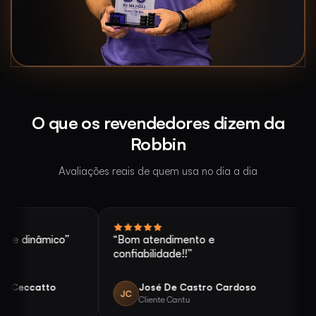
O que os revendedores dizem da
Robbin
Avaliações reais de quem usa no dia a dia
 dinâmico”
“Bom atendimento e
“Pra
confiabilidade!!”
pag
catto
José De Castro Cardoso
JC
MN
Cliente Cantu