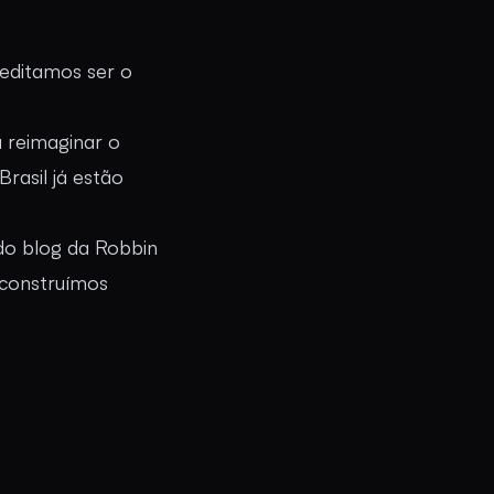
reditamos ser o
 reimaginar o
rasil já estão
do blog da Robbin
 construímos