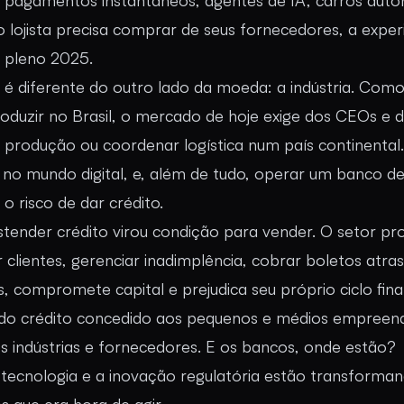
 pagamentos instantâneos, agentes de IA, carros aut
lojista precisa comprar de seus fornecedores, a exper
m pleno 2025.
 é diferente do outro lado da moeda: a indústria. Como
oduzir no Brasil, o mercado de hoje exige dos CEOs e d
r produção ou coordenar logística num país continenta
 no mundo digital, e, além de tudo, operar um banco d
o risco de dar crédito.
estender crédito virou condição para vender. O setor pr
r clientes, gerenciar inadimplência, cobrar boletos atr
, compromete capital e prejudica seu próprio ciclo fina
 do crédito concedido aos pequenos e médios empree
s indústrias e fornecedores. E os bancos, onde estão?
tecnologia e a inovação regulatória estão transforman