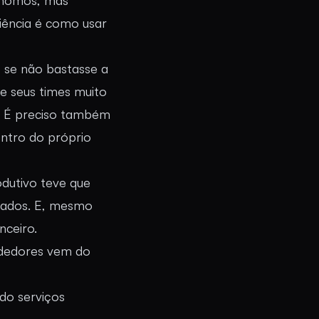
ônomos, mas
iência é como usar
 se não bastasse a
e seus times muito
l. É preciso também
entro do próprio
odutivo teve que
asados. E, mesmo
nceiro.
ndedores vem do
do serviços