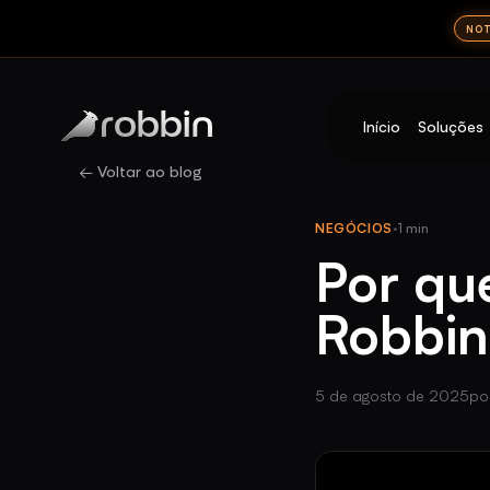
NOT
Início
Soluções
Robbin
← Voltar ao blog
NEGÓCIOS
·
1 min
Por qu
Robbin
5 de agosto de 2025
po