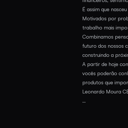
financeiros, sentimo
É assim que nasceu
Motivados por prob
trabalho mais impor
Combinamos pensame
futuro dos nossos c
construindo a próx
A partir de hoje c
vocês poderão conh
produtos que impo
Leonardo Moura CE
…