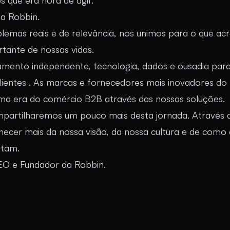
s que era hora de agir.
 a Robbin.
lemas reais e de relevância, nos unimos para o que ac
tante de nossas vidas.
nto independente, tecnologia, dados e ousadia para
lientes . As marcas e fornecedores mais inovadores do B
ima era do comércio B2B através das nossas soluções.
ompartilharemos um pouco mais desta jornada. Através 
ecer mais da nossa visão, da nossa cultura e de como
rtam.
O e Fundador da Robbin.