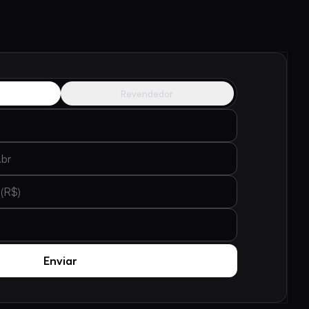
Revendedor
$)
Enviar