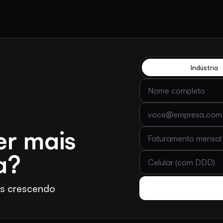
Indústria
Nome completo
E-mail
er mais
Faturamento mensal (R
a?
Celular (com DDD)
as crescendo