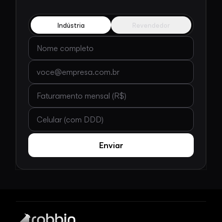
Indústria
Revendedor
Nome completo
E-mail
Faturamento mensal (R$)
Celular (com DDD)
Enviar