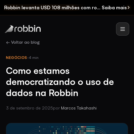
Robbin levanta USD 108 milhões
com rodada Seed e FIDC
Saiba mais
Robbin
Men
← Voltar ao blog
NEGÓCIOS
·
4 min
Como estamos
democratizando o uso de
dados na Robbin
3 de setembro de 2025
por
Marcos Takahashi